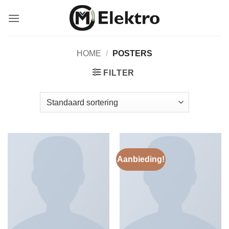
Ga
naar
inhoud
HOME
/
POSTERS
FILTER
Aanbieding!