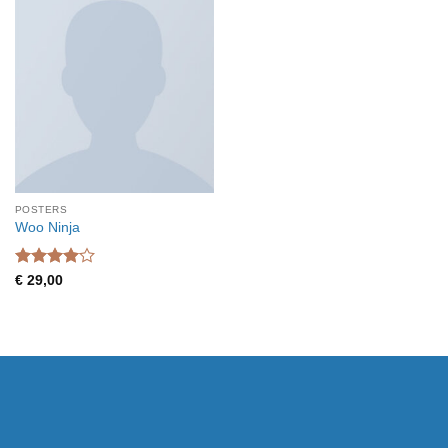
POSTERS
Woo Ninja
Waardering
€
29,00
4
uit 5