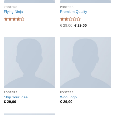
POSTERS
POSTERS
Flying Ninja
Premium Quality
Waardering
Waardering
Oorspronkelijke
Huidige
€
29,00
€
29,00
prijs
prijs
4.17
uit
2
uit
was:
is:
5
5
€ 29,00.
€ 29,00.
POSTERS
POSTERS
Ship Your Idea
Woo Logo
€
29,00
€
29,00