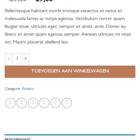
2
op
prijs
prijs
5
Pellentesque habitant morbi tristique senectus et netus et
gebaseerd
was:
is:
op
malesuada fames ac turpis egestas. Vestibulum tortor quam,
€ 29,00.
€ 29,00.
klantbeoordelingen
feugiat vitae, ultricies eget, tempor sit amet, ante. Donec eu
libero sit amet quam egestas semper. Aenean ultricies mi vitae
est. Mauris placerat eleifend leo.
Premium Quality aantal
TOEVOEGEN AAN WINKELWAGEN
Categorie:
Posters