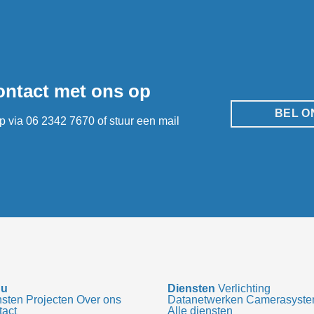
ontact met ons op
BEL O
op via
06 2342 7670
of stuur een mail
Menu
Diensten
Verlichting
nsten
Projecten
Over ons
Datanetwerken
Camerasyst
tact
Alle diensten