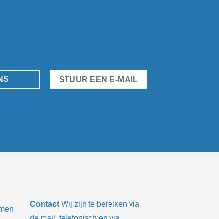
NS
STUUR EEN E-MAIL
Contact
Wij zijn te bereiken via
emen
de mail, telefonisch en via