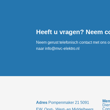
Heeft u vragen? Neem c
Neem gerust telefonisch contact met ons 
naar
info@mvc-elektro.nl
Adres
Pompenmaker 21 5091
Die
Con
EW, Oost-, West- en Middelbeers