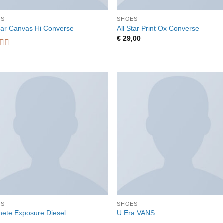
ES
SHOES
Star Canvas Hi Converse
All Star Print Ox Converse
€
29,00
dering
uit 5
ES
SHOES
ete Exposure Diesel
U Era VANS