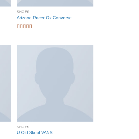
SHOES
Arizona Racer Ox Converse
Waardering
4
uit 5
SHOES
U Old Skool VANS