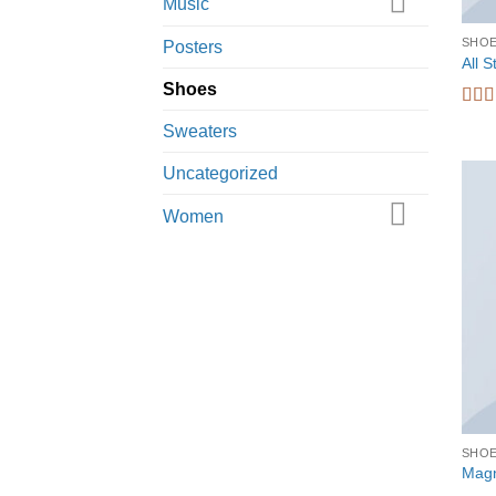
Music
SHO
Posters
All 
Shoes
Waar
Sweaters
4.33
Uncategorized
Women
SHO
Magn