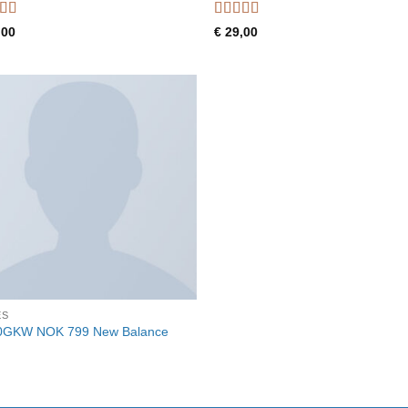
dering
Waardering
,00
€
29,00
 5
3.5
uit 5
ES
0GKW NOK 799 New Balance