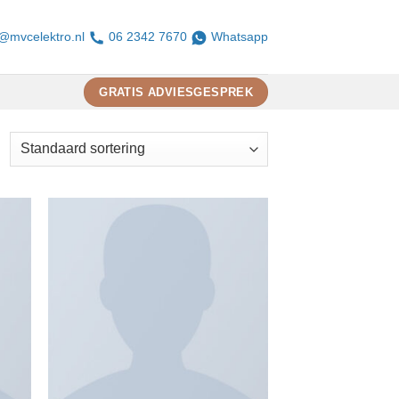
o@mvcelektro.nl
06 2342 7670
Whatsapp
GRATIS ADVIESGESPREK