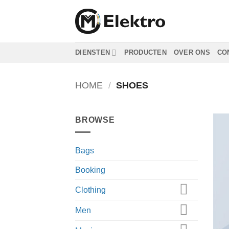
Ga
naar
inhoud
DIENSTEN
PRODUCTEN
OVER ONS
CO
HOME
/
SHOES
BROWSE
Bags
Booking
Clothing
Men