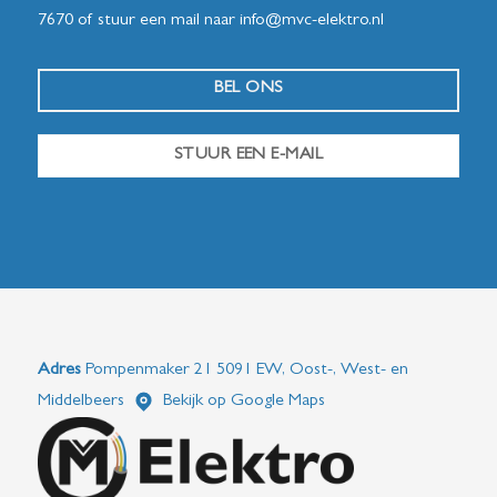
7670
of stuur een mail naar
info@mvc-elektro.nl
BEL ONS
STUUR EEN E-MAIL
Adres
Pompenmaker 21 5091 EW, Oost-, West- en
Middelbeers
Bekijk op Google Maps