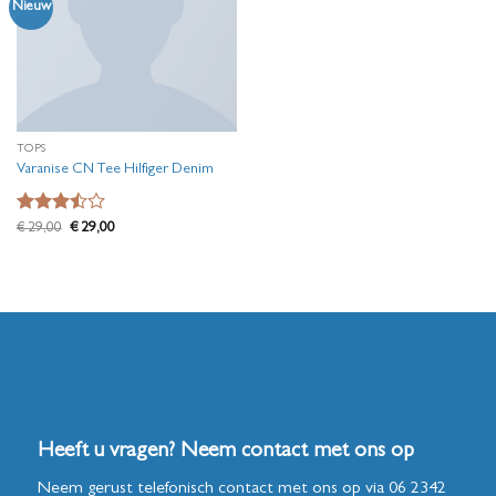
Nieuw
TOPS
Varanise CN Tee Hilfiger Denim
Waardering
Oorspronkelijke
Huidige
€
29,00
€
29,00
prijs
prijs
3.5
uit
was:
is:
5
€ 29,00.
€ 29,00.
Heeft u vragen? Neem contact met ons op
Neem gerust telefonisch contact met ons op via
06 2342