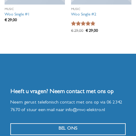
MUSIC
MUSIC
Woo Single #1
Woo Single #2
€
29,00
Waardering
Oorspronkelijke
Huidige
€
29,00
€
29,00
prijs
prijs
4.75
uit 5
was:
is:
€ 29,00.
€ 29,00.
Heeft u vragen? Neem contact met ons op
Neem gerust telefonisch contact met ons op via
06 2342
7670
of stuur een mail naar
info@mvc-elektro.nl
BEL ONS