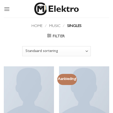
Ga
naar
inhoud
HOME
/
MUSIC
/
SINGLES
FILTER
Aanbieding!