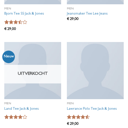
MEN
MEN
Bjorn Tee SS Jack & Jones
Jeansmaker Tee Lee Jeans
€
29,00
Waardering
€
29,00
3.5
uit
5
Nieuw
UITVERKOCHT
MEN
MEN
Land Tee Jack & Jones
Lawrance Polo Tee Jack & Jones
Waardering
Waardering
€
29,00