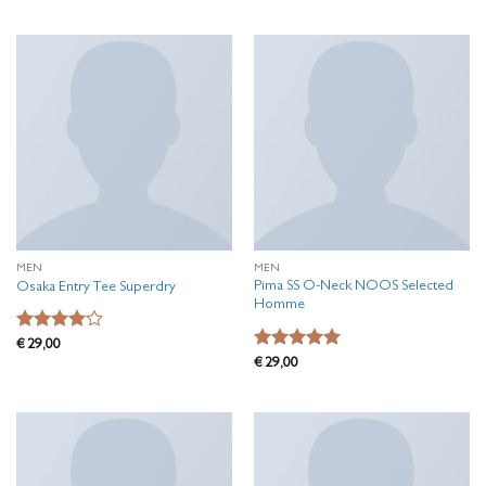
4
uit 5
4.5
uit 5
MEN
MEN
Pima SS O-Neck NOOS Selected
Osaka Entry Tee Superdry
Homme
Waardering
€
29,00
4
uit 5
Waardering
€
29,00
5
uit 5