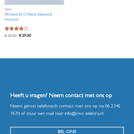
MEN
Wicked SS O-Neck Selected
Homme
Waardering
Oorspronkelijke
Huidige
€
29,00
€
29,00
prijs
prijs
4
uit 5
was:
is:
€ 29,00.
€ 29,00.
Heeft u vragen? Neem contact met ons op
Neem gerust telefonisch contact met ons op via
06 2342
7670
of stuur een mail naar
info@mvc-elektro.nl
BEL ONS