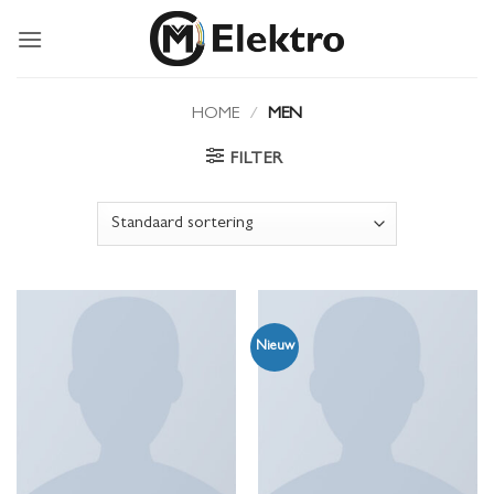
Ga
naar
inhoud
HOME
/
MEN
FILTER
Nieuw