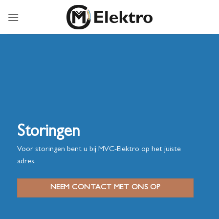
Ga
naar
inhoud
Storingen
Voor storingen bent u bij MVC-Elektro op het juiste
adres.
NEEM CONTACT MET ONS OP