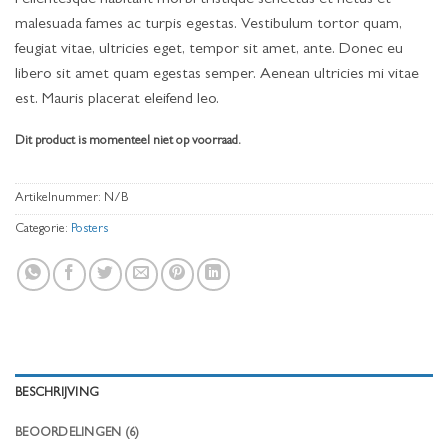
4.17
op
5
malesuada fames ac turpis egestas. Vestibulum tortor quam,
gebaseerd
feugiat vitae, ultricies eget, tempor sit amet, ante. Donec eu
op
klantbeoordelingen
libero sit amet quam egestas semper. Aenean ultricies mi vitae
est. Mauris placerat eleifend leo.
Dit product is momenteel niet op voorraad.
Artikelnummer:
N/B
Categorie:
Posters
BESCHRIJVING
BEOORDELINGEN (6)