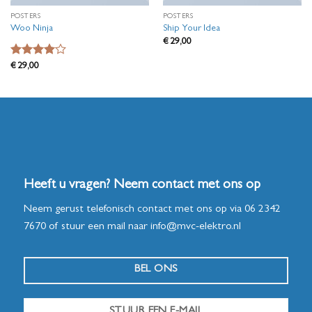
POSTERS
POSTERS
Woo Ninja
Ship Your Idea
€
29,00
Waardering
€
29,00
4
uit 5
Heeft u vragen? Neem contact met ons op
Neem gerust telefonisch contact met ons op via
06 2342
7670
of stuur een mail naar
info@mvc-elektro.nl
BEL ONS
STUUR EEN E-MAIL