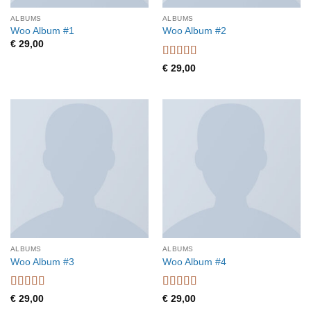
ALBUMS
ALBUMS
Woo Album #1
Woo Album #2
€
29,00
Waardering
€
29,00
4
uit 5
ALBUMS
ALBUMS
Woo Album #3
Woo Album #4
Waardering
Waardering
€
29,00
€
29,00
3.5
uit 5
5
uit 5