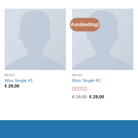
Aanbieding!
MUSIC
MUSIC
Woo Single #1
Woo Single #2
€
29,00
Waardering
Oorspronkelijke
Huidige
€
29,00
€
29,00
prijs
prijs
4.75
uit 5
was:
is:
€ 29,00.
€ 29,00.