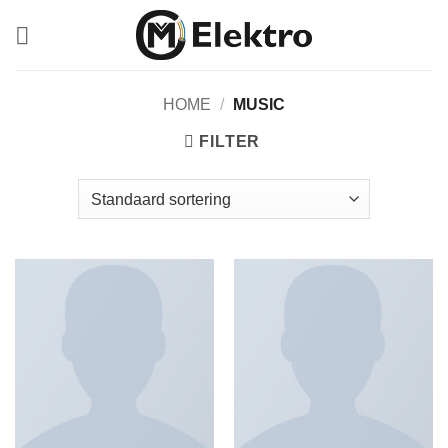
Ga
naar
inhoud
HOME
/
MUSIC
FILTER