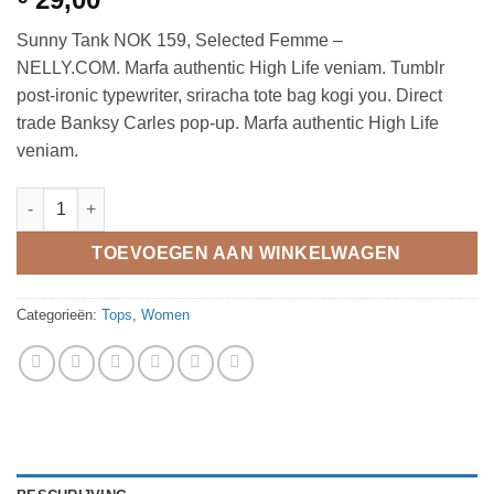
4.5
op 5
gebaseerd
Sunny Tank NOK 159, Selected Femme –
op
klantbeoordelingen
NELLY.COM. Marfa authentic High Life veniam. Tumblr
post-ironic typewriter, sriracha tote bag kogi you. Direct
trade Banksy Carles pop-up. Marfa authentic High Life
veniam.
Sunny Tank Selected Femme aantal
TOEVOEGEN AAN WINKELWAGEN
Categorieën:
Tops
,
Women