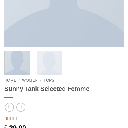
HOME
/
WOMEN
/
TOPS
Sunny Tank Selected Femme
Waardering
2
29,00
€