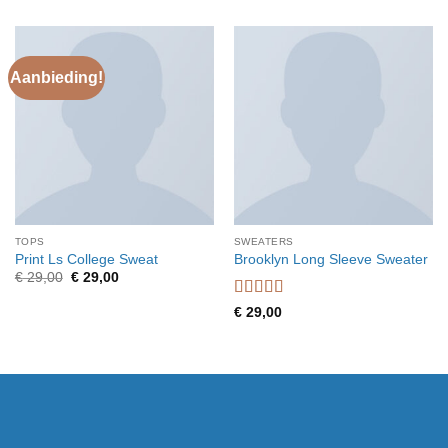
Aanbieding!
TOPS
SWEATERS
Print Ls College Sweat
Brooklyn Long Sleeve Sweater
Oorspronkelijke
Huidige
€
29,00
€
29,00
prijs
prijs
was:
is:
Waardering
€
29,00
€ 29,00.
€ 29,00.
4
uit 5