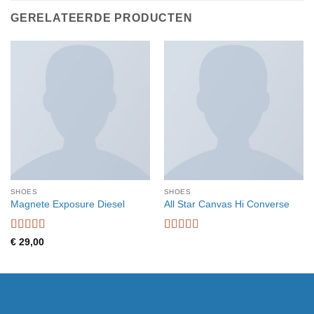
GERELATEERDE PRODUCTEN
SHOES
SHOES
Magnete Exposure Diesel
All Star Canvas Hi Converse
Waardering
Waardering
€
29,00
5
uit 5
4.33
uit 5