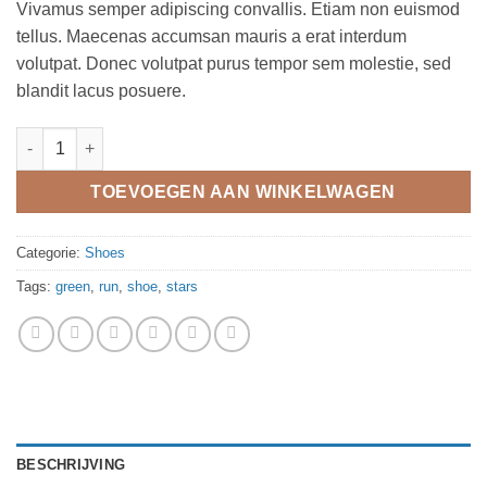
Vivamus semper adipiscing convallis. Etiam non euismod
tellus. Maecenas accumsan mauris a erat interdum
volutpat. Donec volutpat purus tempor sem molestie, sed
blandit lacus posuere.
All Star Print Ox Converse aantal
TOEVOEGEN AAN WINKELWAGEN
Categorie:
Shoes
Tags:
green
,
run
,
shoe
,
stars
BESCHRIJVING