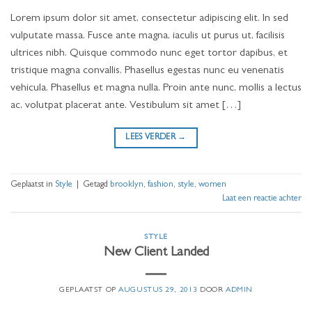
Lorem ipsum dolor sit amet, consectetur adipiscing elit. In sed
vulputate massa. Fusce ante magna, iaculis ut purus ut, facilisis
ultrices nibh. Quisque commodo nunc eget tortor dapibus, et
tristique magna convallis. Phasellus egestas nunc eu venenatis
vehicula. Phasellus et magna nulla. Proin ante nunc, mollis a lectus
ac, volutpat placerat ante. Vestibulum sit amet […]
LEES VERDER
→
Geplaatst in
Style
|
Getagd
brooklyn
,
fashion
,
style
,
women
Laat een reactie achter
STYLE
New Client Landed
GEPLAATST OP
AUGUSTUS 29, 2013
DOOR
ADMIN