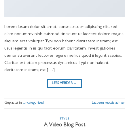
Lorem ipsum dolor sit amet, consectetuer adipiscing elit, sed
diam nonummy nibh euismod tincidunt ut laoreet dolore magna
aliquam erat volutpat.Typi non habent claritatem insitam; est
usus legentis in iis qui facit eorum claritatem. Investigationes
demonstraverunt lectores legere me lius quod ii legunt saepius.
Claritas est etiam processus dynamicus Typi non habent
claritatem insitam; est […]
LEES VERDER
→
Geplaatst in
Uncategorized
Laat een reactie achter
STYLE
A Video Blog Post