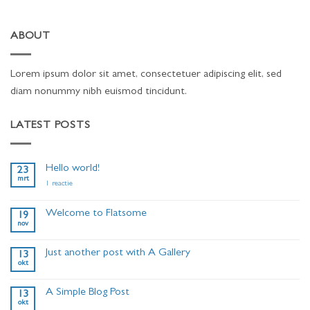
ABOUT
Lorem ipsum dolor sit amet, consectetuer adipiscing elit, sed
diam nonummy nibh euismod tincidunt.
LATEST POSTS
Hello world!
23
mrt
op
1 reactie
Hello
world!
Welcome to Flatsome
19
nov
Geen
reacties
op
Just another post with A Gallery
13
Welcome
okt
to
Geen
Flatsome
reacties
op
A Simple Blog Post
13
Just
okt
another
Geen