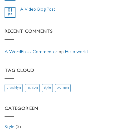
post
reacties
with
op
A
A Video Blog Post
01
A
Gallery
jan
Simple
Geen
Blog
reacties
Post
op
A
RECENT COMMENTS
Video
Blog
Post
A WordPress Commenter
op
Hello world!
TAG CLOUD
brooklyn
fashion
style
women
CATEGORIEËN
Style
(5)