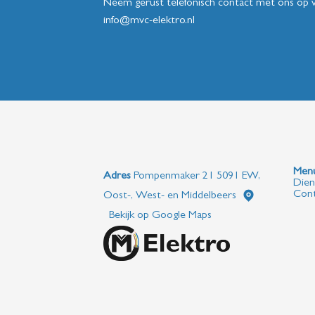
Neem gerust telefonisch contact met ons op 
info@mvc-elektro.nl
Adres
Pompenmaker 21 5091 EW,
Dien
Cont
Oost-, West- en Middelbeers
Bekijk op Google Maps