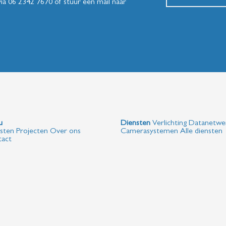
via
06 2342 7670
of stuur een mail naar
Menu
Diensten
Verlichting
Datanetwe
sten
Projecten
Over ons
Camerasystemen
Alle diensten
act