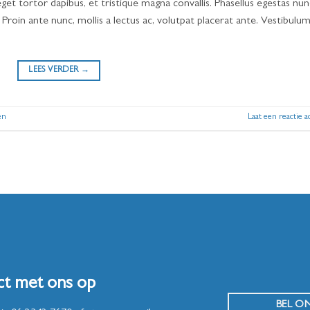
get tortor dapibus, et tristique magna convallis. Phasellus egestas nun
 Proin ante nunc, mollis a lectus ac, volutpat placerat ante. Vestibulum
LEES VERDER
→
en
Laat een reactie a
ct met ons op
BEL O