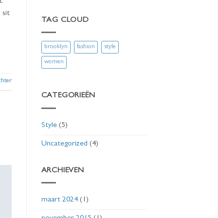
c
 sit
TAG CLOUD
brooklyn
fashion
style
women
chter
CATEGORIEËN
Style
(5)
Uncategorized
(4)
ARCHIEVEN
maart 2024
(1)