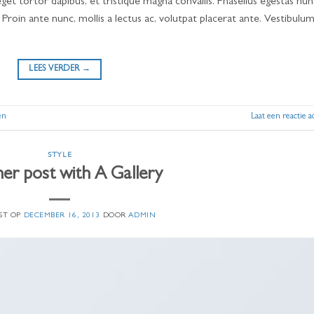
get tortor dapibus, et tristique magna convallis. Phasellus egestas nun
 Proin ante nunc, mollis a lectus ac, volutpat placerat ante. Vestibulum
LEES VERDER
→
en
Laat een reactie a
STYLE
er post with A Gallery
ST OP
DECEMBER 16, 2013
DOOR
ADMIN