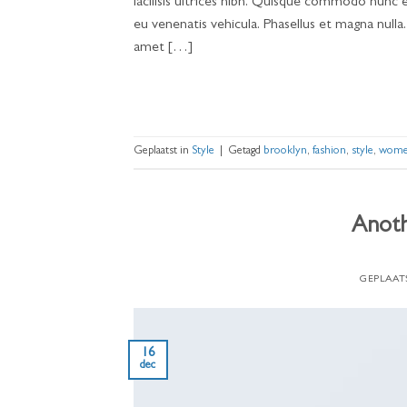
facilisis ultrices nibh. Quisque commodo nunc e
eu venenatis vehicula. Phasellus et magna nulla.
amet […]
Geplaatst in
Style
|
Getagd
brooklyn
,
fashion
,
style
,
wom
Anoth
GEPLAAT
16
dec