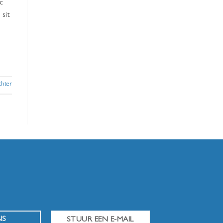
c
 sit
chter
NS
STUUR EEN E-MAIL