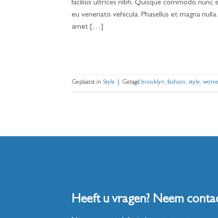
facilisis ultrices nibh. Quisque commodo nunc e
eu venenatis vehicula. Phasellus et magna nulla.
amet […]
Geplaatst in
Style
|
Getagd
brooklyn
,
fashion
,
style
,
wom
Heeft u vragen? Neem conta