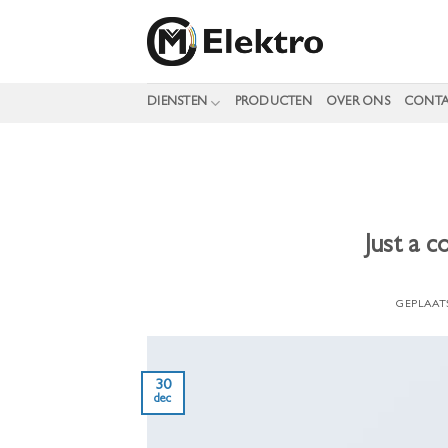
Ga
naar
inhoud
DIENSTEN
PRODUCTEN
OVER ONS
CONT
Just a c
GEPLAAT
30
dec