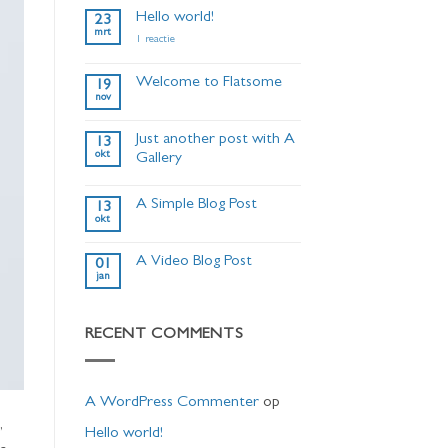
Hello world!
23
mrt
op
1 reactie
Hello
world!
Welcome to Flatsome
19
nov
Geen
reacties
op
Just another post with A
13
Welcome
okt
to
Gallery
Flatsome
Geen
reacties
A Simple Blog Post
op
13
Just
okt
Geen
another
reacties
post
op
with
A Video Blog Post
01
A
A
jan
Simple
Gallery
Geen
Blog
reacties
Post
op
A
RECENT COMMENTS
Video
Blog
Post
A WordPress Commenter
op
,
Hello world!