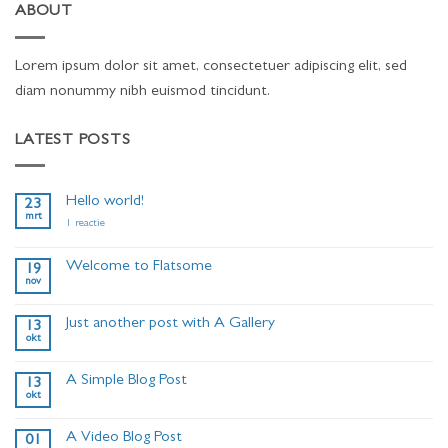
ABOUT
Lorem ipsum dolor sit amet, consectetuer adipiscing elit, sed
diam nonummy nibh euismod tincidunt.
LATEST POSTS
Hello world!
23
mrt
op
1 reactie
Hello
world!
Welcome to Flatsome
19
nov
Geen
reacties
op
Just another post with A Gallery
13
Welcome
okt
to
Geen
Flatsome
reacties
op
A Simple Blog Post
13
Just
okt
another
Geen
post
reacties
with
op
A
A Video Blog Post
01
A