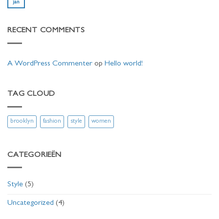
Gallery
jan
Simple
Geen
Blog
reacties
Post
op
A
RECENT COMMENTS
Video
Blog
Post
A WordPress Commenter
op
Hello world!
TAG CLOUD
brooklyn
fashion
style
women
CATEGORIEËN
Style
(5)
Uncategorized
(4)