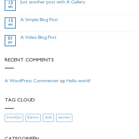
Just another post with A Gallery
13
Welcome
okt
to
Geen
Flatsome
reacties
op
A Simple Blog Post
13
Just
okt
another
Geen
post
reacties
with
op
A
A Video Blog Post
01
A
Gallery
jan
Simple
Geen
Blog
reacties
Post
op
A
RECENT COMMENTS
Video
Blog
Post
A WordPress Commenter
op
Hello world!
TAG CLOUD
brooklyn
fashion
style
women