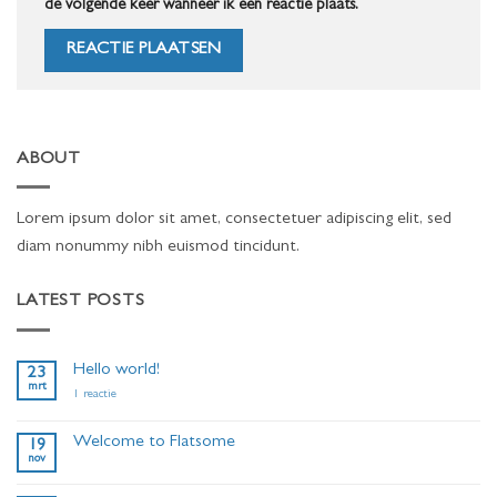
de volgende keer wanneer ik een reactie plaats.
ABOUT
Lorem ipsum dolor sit amet, consectetuer adipiscing elit, sed
diam nonummy nibh euismod tincidunt.
LATEST POSTS
Hello world!
23
mrt
op
1 reactie
Hello
world!
Welcome to Flatsome
19
nov
Geen
reacties
op