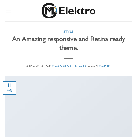
Ga
naar
inhoud
STYLE
An Amazing responsive and Retina ready
theme.
GEPLAATST OP
AUGUSTUS 11, 2013
DOOR
ADMIN
11
aug