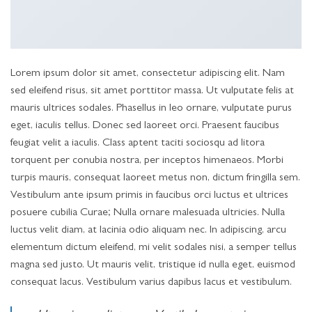
Lorem ipsum dolor sit amet, consectetur adipiscing elit. Nam
sed eleifend risus, sit amet porttitor massa. Ut vulputate felis at
mauris ultrices sodales. Phasellus in leo ornare, vulputate purus
eget, iaculis tellus. Donec sed laoreet orci. Praesent faucibus
feugiat velit a iaculis. Class aptent taciti sociosqu ad litora
torquent per conubia nostra, per inceptos himenaeos. Morbi
turpis mauris, consequat laoreet metus non, dictum fringilla sem.
Vestibulum ante ipsum primis in faucibus orci luctus et ultrices
posuere cubilia Curae; Nulla ornare malesuada ultricies. Nulla
luctus velit diam, at lacinia odio aliquam nec. In adipiscing, arcu
elementum dictum eleifend, mi velit sodales nisi, a semper tellus
magna sed justo. Ut mauris velit, tristique id nulla eget, euismod
consequat lacus. Vestibulum varius dapibus lacus et vestibulum.