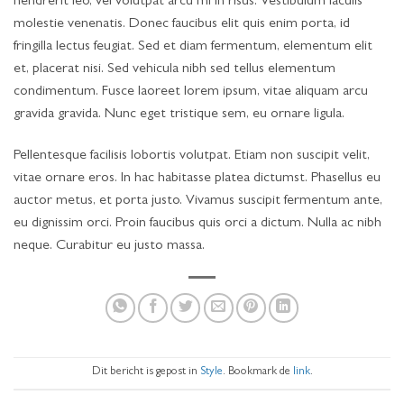
hendrerit leo, vel volutpat arcu mi in risus. Vestibulum iaculis
molestie venenatis. Donec faucibus elit quis enim porta, id
fringilla lectus feugiat. Sed et diam fermentum, elementum elit
et, placerat nisi. Sed vehicula nibh sed tellus elementum
condimentum. Fusce laoreet lorem ipsum, vitae aliquam arcu
gravida gravida. Nunc eget tristique sem, eu ornare ligula.
Pellentesque facilisis lobortis volutpat. Etiam non suscipit velit,
vitae ornare eros. In hac habitasse platea dictumst. Phasellus eu
auctor metus, et porta justo. Vivamus suscipit fermentum ante,
eu dignissim orci. Proin faucibus quis orci a dictum. Nulla ac nibh
neque. Curabitur eu justo massa.
Dit bericht is gepost in
Style
. Bookmark de
link
.