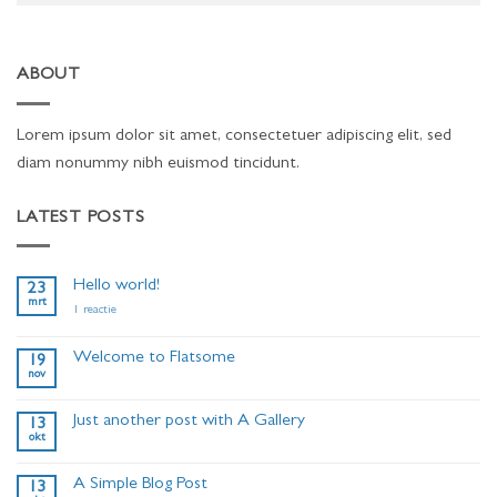
ABOUT
Lorem ipsum dolor sit amet, consectetuer adipiscing elit, sed
diam nonummy nibh euismod tincidunt.
LATEST POSTS
Hello world!
23
mrt
op
1 reactie
Hello
world!
Welcome to Flatsome
19
nov
Geen
reacties
op
Just another post with A Gallery
13
Welcome
okt
to
Geen
Flatsome
reacties
op
A Simple Blog Post
13
Just