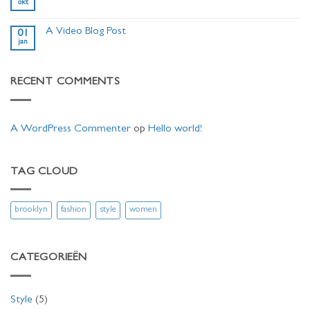
okt
another
Geen
post
reacties
with
op
A
A Video Blog Post
01
A
Gallery
jan
Simple
Geen
Blog
reacties
Post
op
A
RECENT COMMENTS
Video
Blog
Post
A WordPress Commenter
op
Hello world!
TAG CLOUD
brooklyn
fashion
style
women
CATEGORIEËN
Style
(5)