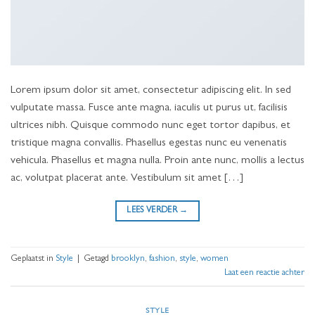
Lorem ipsum dolor sit amet, consectetur adipiscing elit. In sed
vulputate massa. Fusce ante magna, iaculis ut purus ut, facilisis
ultrices nibh. Quisque commodo nunc eget tortor dapibus, et
tristique magna convallis. Phasellus egestas nunc eu venenatis
vehicula. Phasellus et magna nulla. Proin ante nunc, mollis a lectus
ac, volutpat placerat ante. Vestibulum sit amet […]
LEES VERDER
→
Geplaatst in
Style
|
Getagd
brooklyn
,
fashion
,
style
,
women
Laat een reactie achter
STYLE