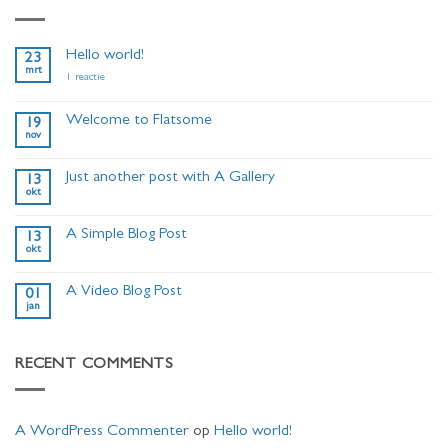
Hello world!
23
mrt
op
1 reactie
Hello
world!
Welcome to Flatsome
19
nov
Geen
reacties
op
Just another post with A Gallery
13
Welcome
okt
to
Geen
Flatsome
reacties
op
A Simple Blog Post
13
Just
okt
another
Geen
post
reacties
with
op
A
A Video Blog Post
01
A
Gallery
jan
Simple
Geen
Blog
reacties
Post
op
A
RECENT COMMENTS
Video
Blog
Post
A WordPress Commenter
op
Hello world!