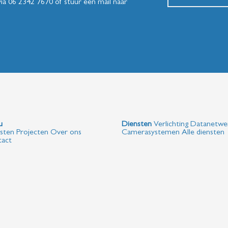
via
06 2342 7670
of stuur een mail naar
Menu
Diensten
Verlichting
Datanetwe
sten
Projecten
Over ons
Camerasystemen
Alle diensten
act