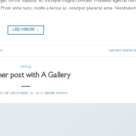
get tortor dapibus, et tristique magna convallis. Phasellus egestas nun
 Proin ante nunc, mollis a lectus ac, volutpat placerat ante. Vestibulum
LEES VERDER
→
en
Laat een reactie a
STYLE
er post with A Gallery
ST OP
DECEMBER 16, 2013
DOOR
ADMIN