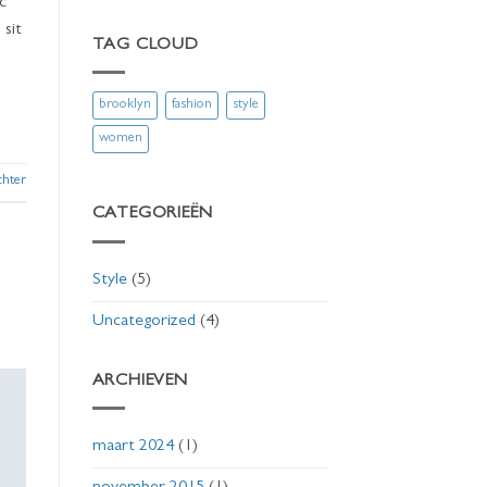
c
 sit
TAG CLOUD
brooklyn
fashion
style
women
chter
CATEGORIEËN
Style
(5)
Uncategorized
(4)
ARCHIEVEN
maart 2024
(1)