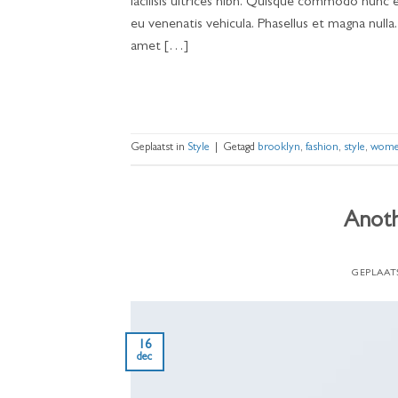
facilisis ultrices nibh. Quisque commodo nunc e
eu venenatis vehicula. Phasellus et magna nulla.
amet […]
Geplaatst in
Style
|
Getagd
brooklyn
,
fashion
,
style
,
wom
Anoth
GEPLAAT
16
dec