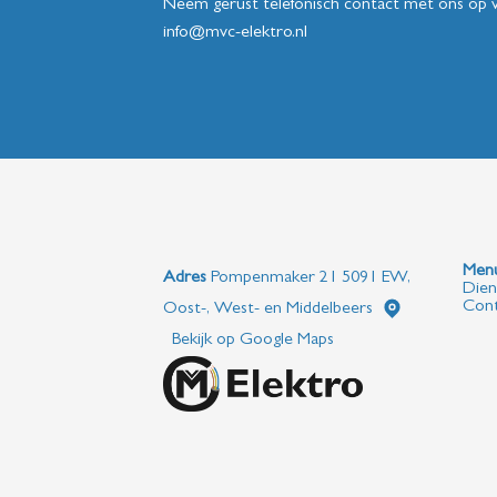
Neem gerust telefonisch contact met ons op 
info@mvc-elektro.nl
Adres
Pompenmaker 21 5091 EW,
Dien
Cont
Oost-, West- en Middelbeers
Bekijk op Google Maps