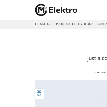
Ga
naar
inhoud
DIENSTEN
PRODUCTEN
OVER ONS
CONT
Just a c
GEPLAAT
30
dec