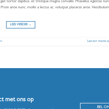
get tortor dapibus, et tristique magna convallis. Phasellus egestas nun
 Proin ante nunc, mollis a lectus ac, volutpat placerat ante. Vestibulum
LEES VERDER
→
en
Laat een reactie a
ct met ons op
BEL O