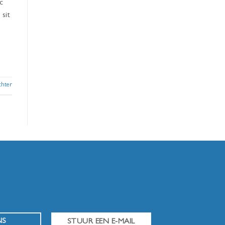
c
 sit
chter
NS
STUUR EEN E-MAIL