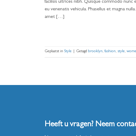
facilisis ultrices nibh. Quisque commodo nunc e
eu venenatis vehicula. Phasellus et magna nulla.
amet […]
Geplaatst in
Style
|
Getagd
brooklyn
,
fashion
,
style
,
wom
Heeft u vragen? Neem conta