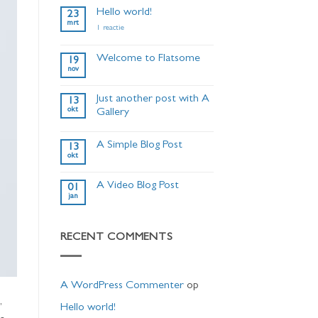
Hello world!
23
mrt
op
1 reactie
Hello
world!
Welcome to Flatsome
19
nov
Geen
reacties
op
Just another post with A
13
Welcome
okt
to
Gallery
Flatsome
Geen
reacties
A Simple Blog Post
op
13
Just
okt
Geen
another
reacties
post
op
with
A Video Blog Post
01
A
A
jan
Simple
Gallery
Geen
Blog
reacties
Post
op
A
RECENT COMMENTS
Video
Blog
Post
A WordPress Commenter
op
,
Hello world!