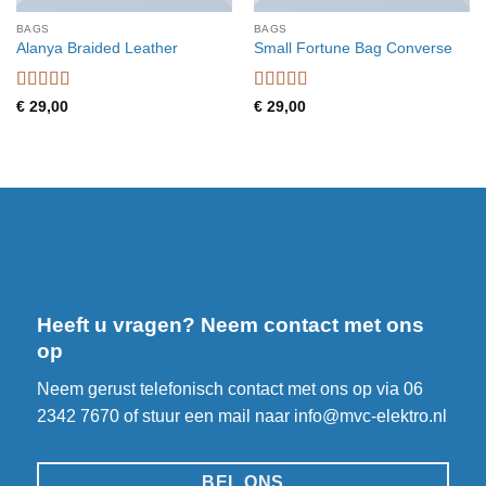
BAGS
BAGS
Alanya Braided Leather
Small Fortune Bag Converse
Waardering
Waardering
€
29,00
€
29,00
4
uit 5
4
uit 5
Heeft u vragen? Neem contact met ons
op
Neem gerust telefonisch contact met ons op via
06
2342 7670
of stuur een mail naar
info@mvc-elektro.nl
BEL ONS