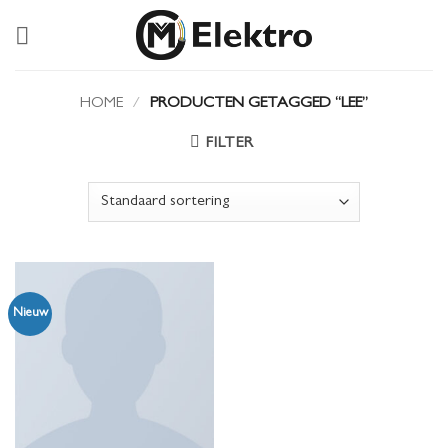
Ga
naar
inhoud
HOME
/
PRODUCTEN GETAGGED “LEE”
FILTER
Nieuw