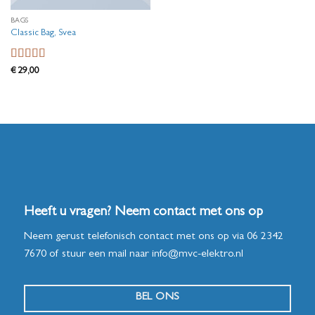
BAGS
Classic Bag, Svea
Waardering
€
29,00
3.5
uit 5
Heeft u vragen? Neem contact met ons op
Neem gerust telefonisch contact met ons op via
06 2342
7670
of stuur een mail naar
info@mvc-elektro.nl
BEL ONS