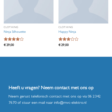
CLOTHING
CLOTHING
Ninja Silhouette
Happy Ninja
Waardering
Waardering
€
29,00
€
29,00
4
uit 5
3
uit 5
Heeft u vragen? Neem contact met ons op
Neem gerust telefonisch contact met ons op via
06 2342
7670
of stuur een mail naar
info@mvc-elektro.nl