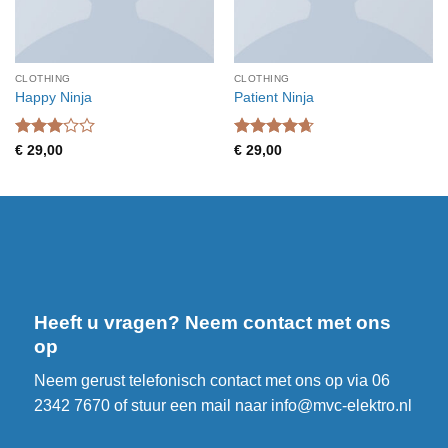
CLOTHING
CLOTHING
Happy Ninja
Patient Ninja
Waardering
Waardering
€
29,00
€
29,00
3
uit 5
4.67
uit 5
Heeft u vragen? Neem contact met ons
op
Neem gerust telefonisch contact met ons op via
06
2342 7670
of stuur een mail naar
info@mvc-elektro.nl