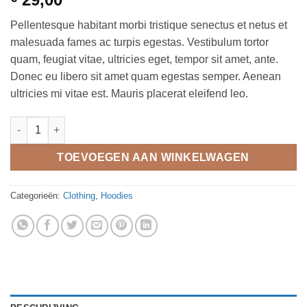
4
op 5
gebaseerd
Pellentesque habitant morbi tristique senectus et netus et
op
klantbeoordelingen
malesuada fames ac turpis egestas. Vestibulum tortor
quam, feugiat vitae, ultricies eget, tempor sit amet, ante.
Donec eu libero sit amet quam egestas semper. Aenean
ultricies mi vitae est. Mauris placerat eleifend leo.
Ninja Silhouette aantal
TOEVOEGEN AAN WINKELWAGEN
Categorieën:
Clothing
,
Hoodies