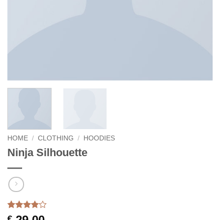
HOME
/
CLOTHING
/
HOODIES
Ninja Silhouette
Waardering
5
29,00
€