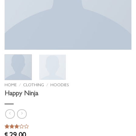
HOME
/
CLOTHING
/
HOODIES
Happy Ninja
Waardering
2
€
29,00