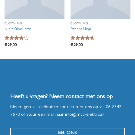
CLOTHING
CLOTHING
Ninja Silhouette
Patient Ninja
Waardering
Waardering
€
29,00
€
29,00
4
uit 5
4.67
uit 5
Heeft u vragen? Neem contact met ons op
Neem gerust telefonisch contact met ons op via
06 2342
7670
of stuur een mail naar
info@mvc-elektro.nl
BEL ONS