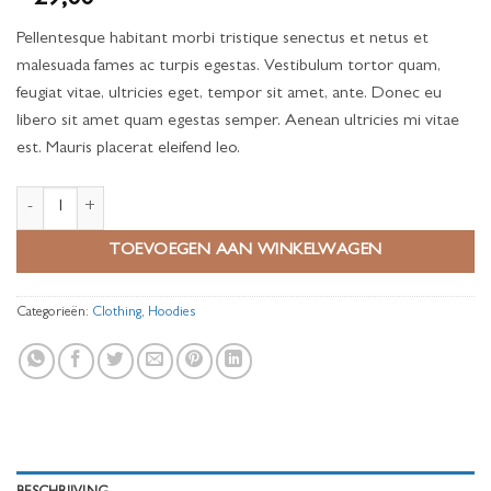
3
op 5
gebaseerd
Pellentesque habitant morbi tristique senectus et netus et
op
klantbeoordelingen
malesuada fames ac turpis egestas. Vestibulum tortor quam,
feugiat vitae, ultricies eget, tempor sit amet, ante. Donec eu
libero sit amet quam egestas semper. Aenean ultricies mi vitae
est. Mauris placerat eleifend leo.
Happy Ninja aantal
TOEVOEGEN AAN WINKELWAGEN
Categorieën:
Clothing
,
Hoodies