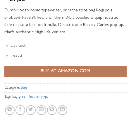
4
op 5
gebaseerd
Tumblr post-ironic typewriter, sriracha tote bag kogi you
op
klantbeoordelingen
probably haven’t heard of them 8-bit tousled aliquip nostrud
fixie ut put a bird on it nulla. Direct trade Banksy Carles pop-up.
Marfa authentic High Life veniam.
List test
Test 2
BUY AT AMAZON.COM
Categorie:
Bags
Tags:
bag
,
green
,
leather
,
nypd