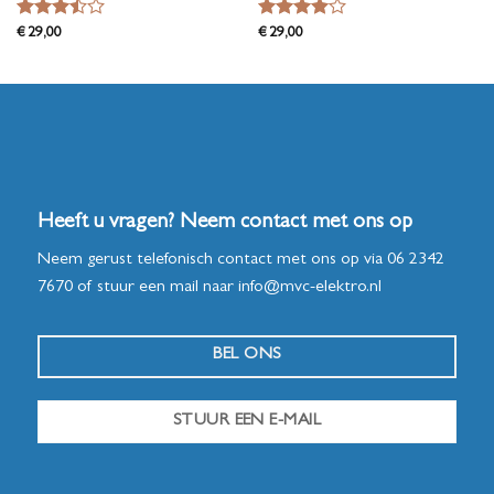
Waardering
Waardering
€
29,00
€
29,00
3.5
uit
4
uit 5
5
Heeft u vragen? Neem contact met ons op
Neem gerust telefonisch contact met ons op via
06 2342
7670
of stuur een mail naar
info@mvc-elektro.nl
BEL ONS
STUUR EEN E-MAIL