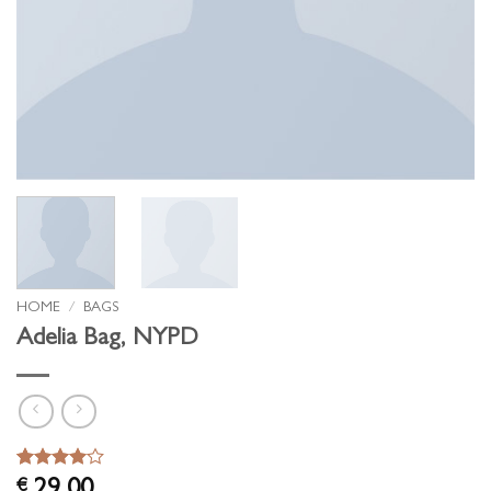
HOME
/
BAGS
Adelia Bag, NYPD
Waardering
3
€
29,00